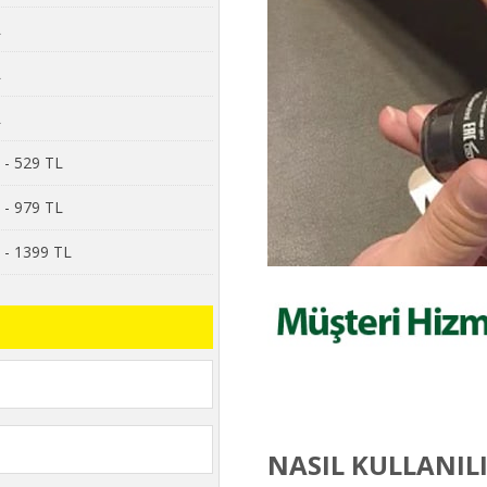
L
L
L
o - 529 TL
o - 979 TL
o - 1399 TL
NASIL KULLANIL