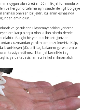
nımına uygun olan üretilen 50 ml lik jel formunda bir
len ve hergün ortalama aynı saatlerde ilgili bölgeye
lanıması önerilen bir jeldir. Kullanım esnasında
lduğundan emin olun.
ı olarak ve çocukların ulaşamayacakları yerlerde
eşenlere karşı alerjisi olan kullanıcılarda deride
ki olabilir. Bu gibi bir yan etki hissettiğiniz an
ktordan / uzmandan yardım almanızı öneririz. Kalp,
a kronikleşen (düzenli ilaç kullanımı gerektiren) bir
maları tavsiye edilmez. Titan Jel kesinlikle ilaç
 teşhis ya da tedavisi amacı ile kullanılmamalıdır.