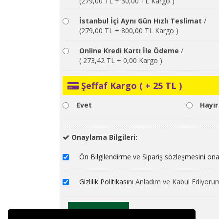
(279,00 TL + 30,00 TL Kargo )
İstanbul İçi Aynı Gün Hızlı Teslimat
/
(279,00 TL + 800,00 TL Kargo )
Online Kredi Kartı İle Ödeme
/
( 273,42 TL + 0,00 Kargo )
Şeffaf Kargo ( + 25 TL )
Evet
Hayır
Onaylama Bilgileri:
Ön Bilgilendirme ve Sipariş sözleşmesini on
Gizlilik Politikası
nı Anladım ve Kabul Ediyoru