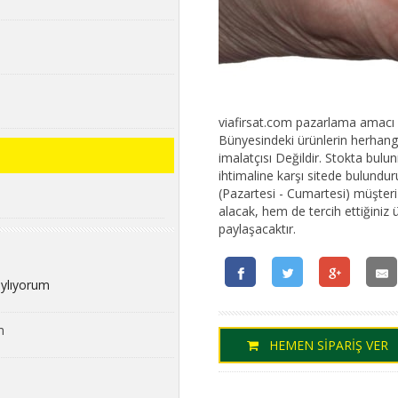
viafirsat.com pazarlama amacı ile
Bünyesindeki ürünlerin herhangi 
imalatçısı Değildir. Stokta bu
ihtimaline karşı sitede bulundur
(Pazartesi - Cumartesi) müşteri t
alacak, hem de tercih ettiğiniz 
paylaşacaktır.
aylıyorum
m
HEMEN SİPARİŞ VER