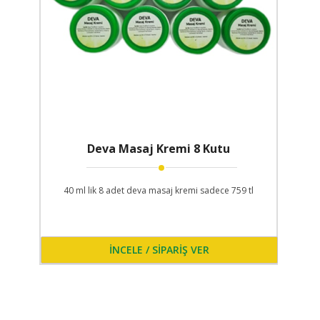
Deva Masaj Kremi 8 Kutu
40 ml lik 8 adet deva masaj kremi sadece 759 tl
İNCELE / SİPARİŞ VER