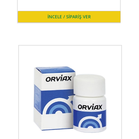
İNCELE / SİPARİŞ VER