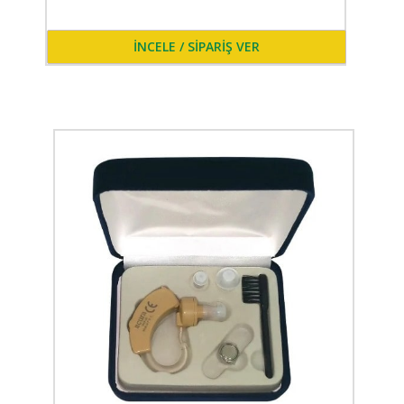
İNCELE / SİPARİŞ VER