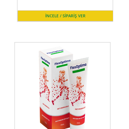
İNCELE / SİPARİŞ VER